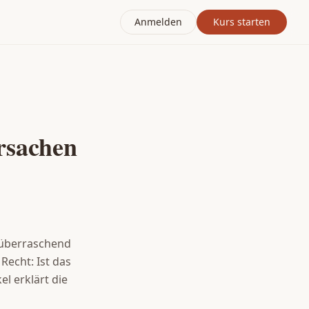
Anmelden
Kurs starten
rsachen
r überraschend
Recht: Ist das
el erklärt die