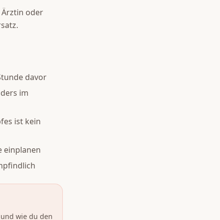
 Ärztin oder
satz.
 Stunde davor
nders im
es ist kein
 einplanen
mpfindlich
 und wie du den