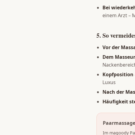
Bei wiederke
einem Arzt – M
5. So vermeid
Vor der Mass
Dem Masseur
Nackenbereic
Kopfposition
Luxus
Nach der Mas
Häufigkeit st
Paarmassage r
Im magoody Paa