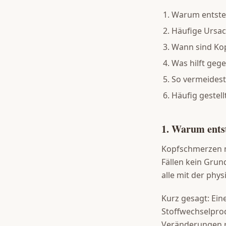
Warum entste
Häufige Ursac
Wann sind Ko
Was hilft ge
So vermeides
Häufig gestell
1. Warum ents
Kopfschmerzen n
Fällen kein Grun
alle mit der ph
Kurz gesagt: Ein
Stoffwechselprod
Veränderungen r