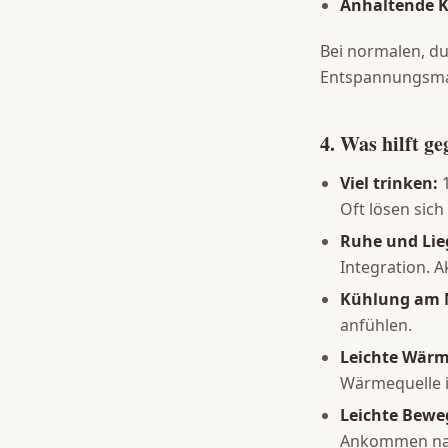
Anhaltende K
Bei normalen, d
Entspannungsmas
4. Was hilft 
Viel trinken:
1
Oft lösen sic
Ruhe und Lie
Integration. 
Kühlung am 
anfühlen.
Leichte Wärm
Wärmequelle i
Leichte Bewe
Ankommen nac