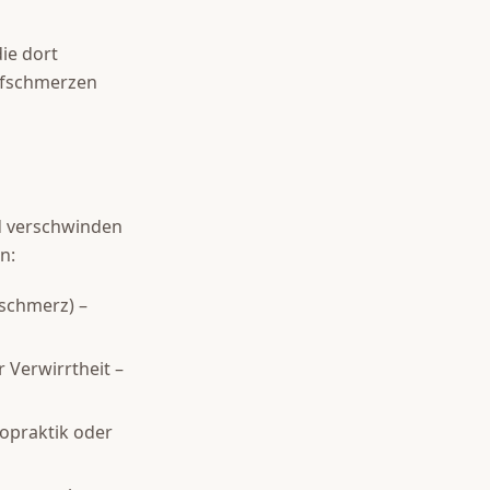
ie dort
opfschmerzen
d verschwinden
n:
schmerz) –
 Verwirrtheit –
ropraktik oder