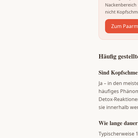
Nackenbereich 
nicht Kopfschm
Zum Paarm
Häufig gestell
Sind Kopfschme
Ja – in den meis
häufiges Phänom
Detox-Reaktionen
sie innerhalb we
Wie lange daue
Typischerweise 1