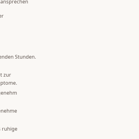
 ansprechen
er
genden Stunden.
t zur
mptome.
ngenehm
genehme
s ruhige