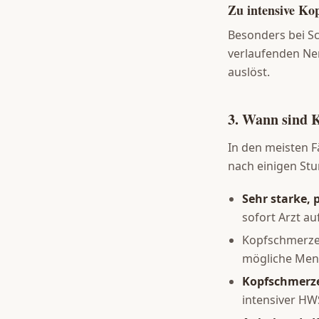
Zu intensive Ko
Besonders bei S
verlaufenden Ner
auslöst.
3. Wann sind 
In den meisten 
nach einigen St
Sehr starke, 
sofort Arzt a
Kopfschmerzen 
mögliche Meni
Kopfschmerze
intensiver HWS