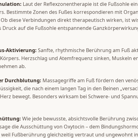
mulation:
Laut der Reflexzonentherapie ist die Fußsohle ein
s. Bestimmte Zonen des Fußes korrespondieren mit Orga
Ob diese Verbindungen direkt therapeutisch wirken, ist wi
s Druck auf die Fußsohle entspannende Ganzkörperwirkung 
s-Aktivierung:
Sanfte, rhythmische Berührung am Fuß akti
Körpers. Herzschlag und Atemfrequenz sinken, Muskeln e
nehmen ab.
er Durchblutung:
Massagegriffe am Fuß fördern den venös
üssigkeit, die nach einem langen Tag in den Beinen „versac
 Herz bewegt. Besonders wirksam bei Schwere- und Spann
hüttung:
Wie jede bewusste, absichtsvolle Berührung zwis
sage die Ausschüttung von Oxytocin – dem Bindungshormon.
 weil Fußberührung gleichzeitig vertraut und ungewohnt int