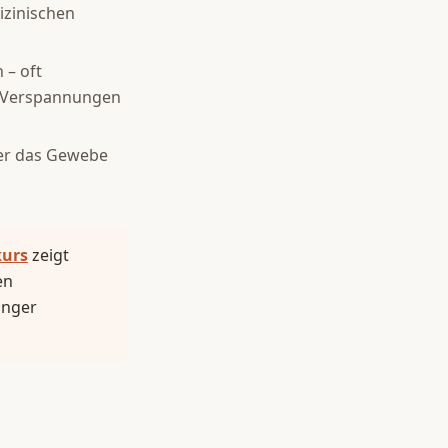
izinischen
 – oft
ür Verspannungen
ber das Gewebe
urs
zeigt
en
änger