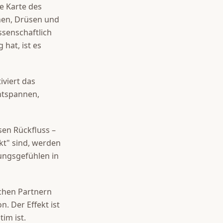
e Karte des
nen, Drüsen und
ssenschaftlich
hat, ist es
viert das
ntspannen,
en Rückfluss –
kt" sind, werden
ungsgefühlen in
chen Partnern
 Der Effekt ist
im ist.