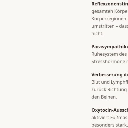
Reflexzonensti
gesamten Körper
Körperregionen. 
umstritten – das
nicht.
Parasympathiku
Ruhesystem des 
Stresshormone 
Verbesserung d
Blut und Lymphfl
zurück Richtung
den Beinen.
Oxytocin-Aussc
aktiviert Fußmas
besonders stark,