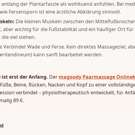
 entlang der Plantarfaszie als wohltuend anfühlen. Bei med
e Fersensporn ist eine ärztliche Abklärung sinnvoll.
skeln:
Die kleinen Muskeln zwischen den Mittelfußknochen
, aber wichtig für die Fußstabilität und ein häufiger Ort f
die viel stehen.
:
Verbindet Wade und Ferse. Kein direktes Massageziel, a
ritendineum) kann sanft bearbeitet werden.
ist erst der Anfang.
Der
magoody Paarmassage Onlinek
 Füße, Beine, Rücken, Nacken und Kopf zu einer vollständig
ssion verbindet – physiotherapeutisch entwickelt, für Anf
malig 89 €.
ht