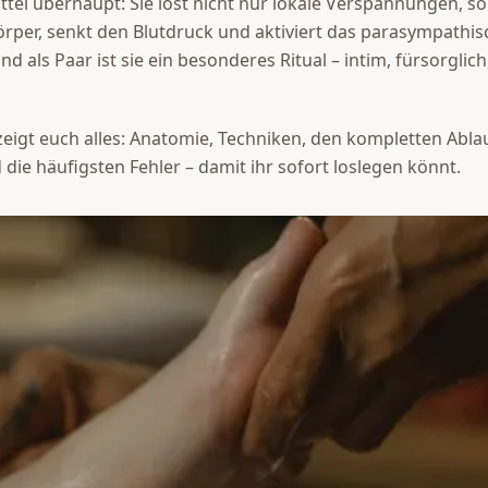
el überhaupt: Sie löst nicht nur lokale Verspannungen, s
per, senkt den Blutdruck und aktiviert das parasympathis
 als Paar ist sie ein besonderes Ritual – intim, fürsorglich
zeigt euch alles: Anatomie, Techniken, den kompletten Abla
ie häufigsten Fehler – damit ihr sofort loslegen könnt.