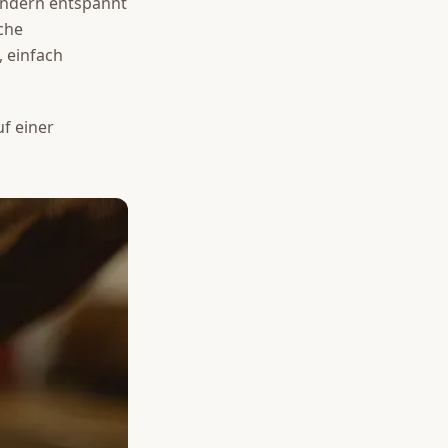
ondern entspannt
che
, einfach
uf einer