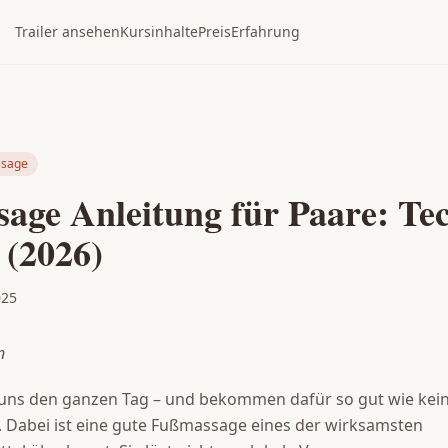
Trailer ansehen
Kursinhalte
Preis
Erfahrung
sage
age Anleitung für Paare: Te
 (2026)
025
n
 uns den ganzen Tag – und bekommen dafür so gut wie kei
 Dabei ist eine gute Fußmassage eines der wirksamsten