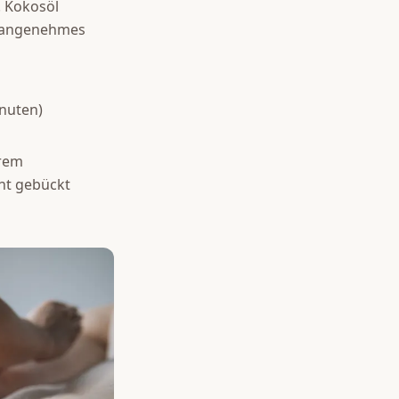
t. Kokosöl
in angenehmes
nuten)
urem
cht gebückt