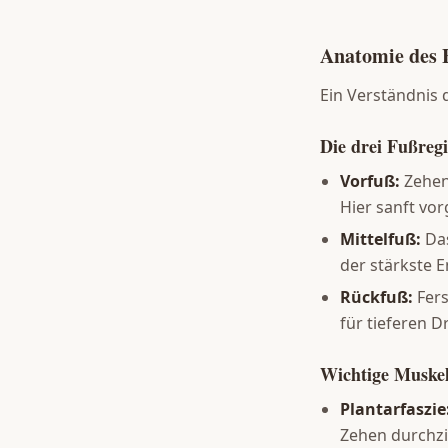
Anatomie des F
Ein Verständnis 
Die drei Fußreg
Vorfuß:
Zehen 
Hier sanft vo
Mittelfuß:
Das
der stärkste 
Rückfuß:
Fers
für tieferen D
Wichtige Muske
Plantarfaszie
Zehen durchzi