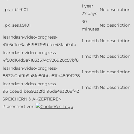
1 year
_pk_id.1.9101
No description
27 days
30
_pk_ses.1.9101
No description
minutes
learndash-video-progress-
1 month
No description
47e5c1ce3aa8f981399bfee431aa0afd
learndash-video-progress-
1 month
No description
4f50d161d9a71833574d726920c57bf8
learndash-video-progress-
1 month
No description
8832a2af9b9a81e80bbc81fb4899f278
learndash-video-progress-
1 month
No description
961cce8d1be59232fd196da4a3208f42
SPEICHERN & AKZEPTIEREN
Präsentiert von