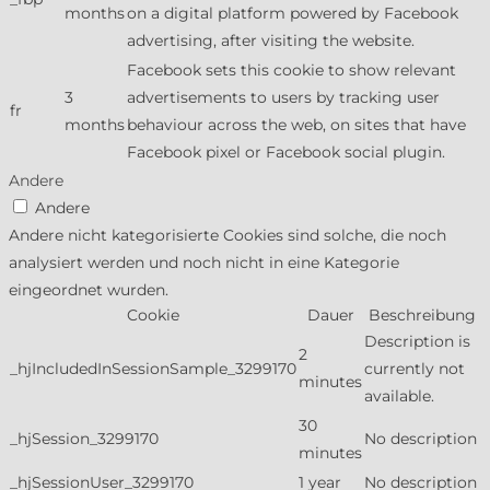
months
on a digital platform powered by Facebook
advertising, after visiting the website.
Facebook sets this cookie to show relevant
3
advertisements to users by tracking user
fr
months
behaviour across the web, on sites that have
Facebook pixel or Facebook social plugin.
Andere
Andere
Andere nicht kategorisierte Cookies sind solche, die noch
analysiert werden und noch nicht in eine Kategorie
eingeordnet wurden.
Cookie
Dauer
Beschreibung
Description is
2
_hjIncludedInSessionSample_3299170
currently not
minutes
available.
30
_hjSession_3299170
No description
minutes
_hjSessionUser_3299170
1 year
No description