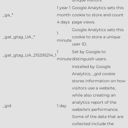
unique visitors.
1 year 1
Google Analytics sets this
_ga_*
month
cookie to store and count
4 days
page views.
Google Analytics sets this
1
_gat_gtag_UA_*
cookie to store a unique
minute
user ID.
1
Set by Google to
_gat_gtag_UA_215295214_1
minute
distinguish users.
Installed by Google
Analytics, _gid cookie
stores information on how
visitors use a website,
while also creating an
analytics report of the
_gid
1 day
website's performance.
Some of the data that are
collected include the