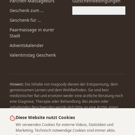
Pärchen-Massagekurs
Gutscheinbedingungen
Geschenk zum …
Cookie-Einstellungen
Geschenk für …
Paarmassage in eurer
Stadt
Adventskalender
Valentinstag Geschenk
Hinweis:
Die Inhalte von magoody dienen der Entspannung, dem
gemeinsamen Lernen und dem Wohlbefinden. Sie sind kein
medizinischer Rat und ersetzen weder eine ärztliche Beratung noch
eine Diagnose, Therapie oder Behandlung. Bei akuten oder
anhaltenden Beschwerden wende dich bitte an eine Ärztin, einen
Arzt oder eine andere qualifizierte Fachperson.
Diese Website nutzt Cookies
Wir verwenden Cookies für externe Videos, Statistiken und
Marketing. Technisch notwendige Cookies sind immer aktiv.