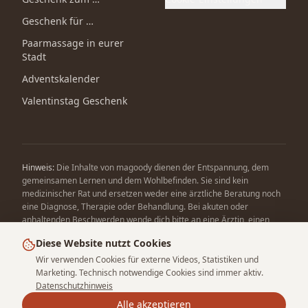
Geschenk für …
Paarmassage in eurer
Stadt
Adventskalender
Valentinstag Geschenk
Hinweis:
Die Inhalte von magoody dienen der Entspannung, dem
gemeinsamen Lernen und dem Wohlbefinden. Sie sind kein
medizinischer Rat und ersetzen weder eine ärztliche Beratung noch
eine Diagnose, Therapie oder Behandlung. Bei akuten oder
anhaltenden Beschwerden wende dich bitte an eine Ärztin, einen
Arzt oder eine andere qualifizierte Fachperson.
Diese Website nutzt Cookies
Wir verwenden Cookies für externe Videos, Statistiken und
Marketing. Technisch notwendige Cookies sind immer aktiv.
Datenschutzhinweis
Alle akzeptieren