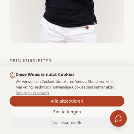
DEIN KURSLEITER
Expertise, die
Vertrauen schafft
Diese Website nutzt Cookies
Wir verwenden Cookies für externe Videos, Statistiken und
Marketing. Technisch notwendige Cookies sind immer aktiv.
Jakob Ohlwerter ist staatlich geprüfter
Datenschutzhinweis
Alle akzeptieren
Physiotherapeut und hat magoody nicht als
Geschäftsidee gegründet – sondern weil er
Einstellungen
in seiner täglichen Praxisarbeit immer
Nur essenzielle
wieder dasselbe erlebt hat: Paare, die sich