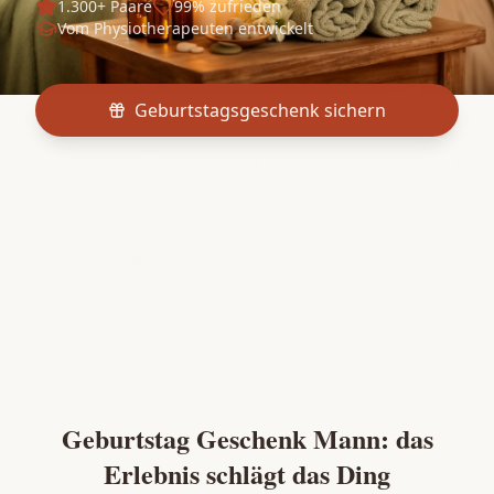
1.300+ Paare
99% zufrieden
Vom Physiotherapeuten entwickelt
Geburtstagsgeschenk sichern
Für uns selbst kaufen
Ab 89 € · Als digitaler Gutschein oder Geschenkbox ·
Sofort verfügbar
Geburtstag Geschenk Mann: das
Erlebnis schlägt das Ding