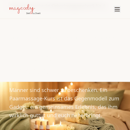
Startseite
/
Geschenke
/
Geburtstagsgeschenk für den Mann
GEBURTSTAGSGESCHENK FÜR DEN MANN
Kein Gadget,
ein Abend für zwei.
Männer sind schwer zu beschenken. Ein
Paarmassage-Kurs ist das Gegenmodell zum
Gadget: ein gemeinsames Erlebnis, das ihm
wirklich guttut und euch näherbringt.