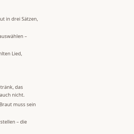
t in drei Sätzen,
auswählen –
lten Lied,
etränk, das
auch nicht.
 Braut muss sein
tellen – die