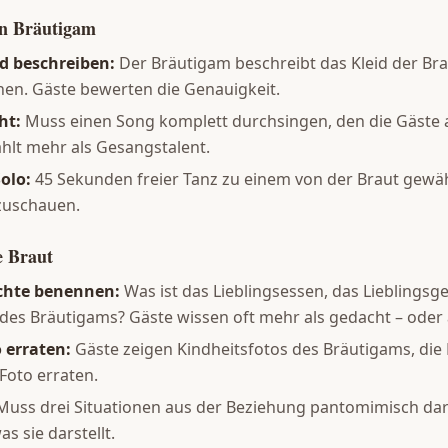
en Bräutigam
d beschreiben:
Der Bräutigam beschreibt das Kleid der Brau
hen. Gäste bewerten die Genauigkeit.
ht:
Muss einen Song komplett durchsingen, den die Gäste 
hlt mehr als Gesangstalent.
olo:
45 Sekunden freier Tanz zu einem von der Braut gewäh
zuschauen.
e Braut
ichte benennen:
Was ist das Lieblingsessen, das Lieblingsg
 des Bräutigams? Gäste wissen oft mehr als gedacht – oder 
 erraten:
Gäste zeigen Kindheitsfotos des Bräutigams, die
Foto erraten.
uss drei Situationen aus der Beziehung pantomimisch dars
s sie darstellt.