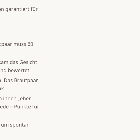
n garantiert für
tpaar muss 60
nsam das Gesicht
und bewertet.
n. Das Brautpaar
nk.
on ihnen „eher
iede = Punkte für
, um spontan