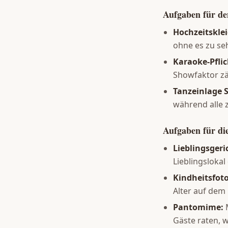
Aufgaben für d
Hochzeitsklei
ohne es zu se
Karaoke-Pflic
Showfaktor zä
Tanzeinlage S
während alle 
Aufgaben für di
Lieblingsger
Lieblingslokal
Kindheitsfoto
Alter auf dem 
Pantomime:
M
Gäste raten, wa