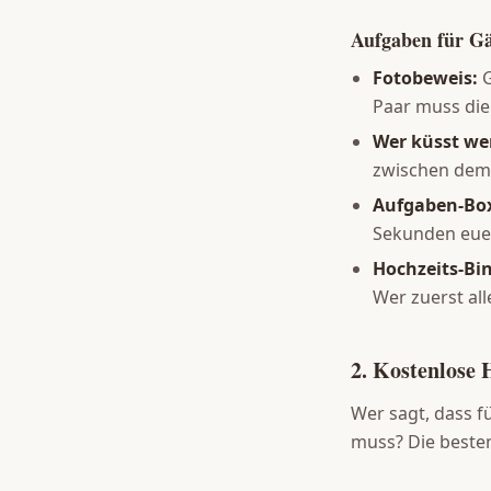
Aufgaben für Gä
Fotobeweis:
G
Paar muss die
Wer küsst we
zwischen dem B
Aufgaben-Bo
Sekunden euer 
Hochzeits-Bi
Wer zuerst all
2. Kostenlose 
Wer sagt, dass f
muss? Die besten