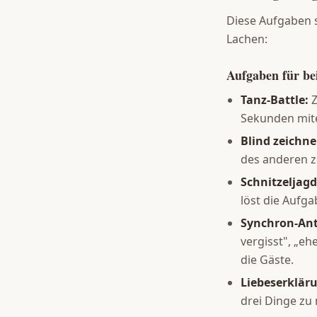
Diese Aufgaben s
Lachen:
Aufgaben für b
Tanz-Battle:
Z
Sekunden mite
Blind zeichne
des anderen z
Schnitzeljagd
löst die Aufg
Synchron-An
vergisst", „eh
die Gäste.
Liebeserklär
drei Dinge zu