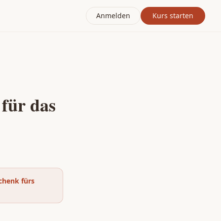
Anmelden
Kurs starten
 für das
chenk fürs