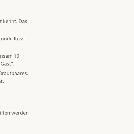
t kennt. Das
ekunde Kuss
insam 10
 Gast".
Brautpaares.
t.
riffen werden