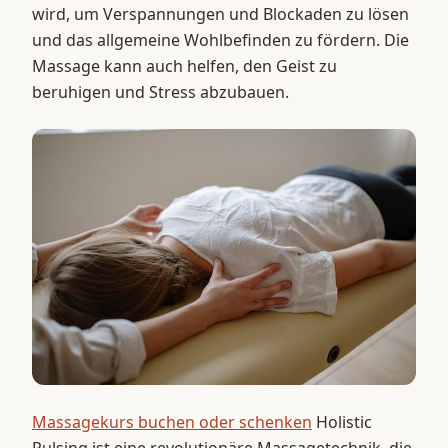
wird, um Verspannungen und Blockaden zu lösen
und das allgemeine Wohlbefinden zu fördern. Die
Massage kann auch helfen, den Geist zu
beruhigen und Stress abzubauen.
Massagekurs buchen oder schenken
Holistic