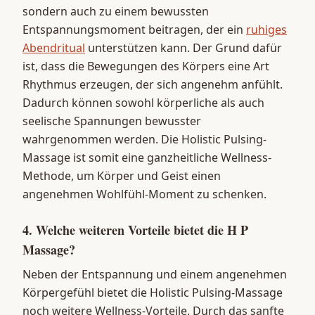
sondern auch zu einem bewussten
Entspannungsmoment beitragen, der ein
ruhiges
Abendritual
unterstützen kann. Der Grund dafür
ist, dass die Bewegungen des Körpers eine Art
Rhythmus erzeugen, der sich angenehm anfühlt.
Dadurch können sowohl körperliche als auch
seelische Spannungen bewusster
wahrgenommen werden. Die Holistic Pulsing-
Massage ist somit eine ganzheitliche Wellness-
Methode, um Körper und Geist einen
angenehmen Wohlfühl-Moment zu schenken.
4. Welche weiteren Vorteile bietet die H P
Massage?
Neben der Entspannung und einem angenehmen
Körpergefühl bietet die Holistic Pulsing-Massage
noch weitere Wellness-Vorteile. Durch das sanfte