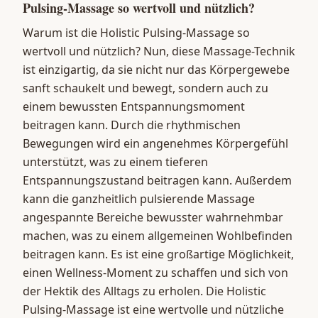
Pulsing-Massage so wertvoll und nützlich?
Warum ist die Holistic Pulsing-Massage so
wertvoll und nützlich? Nun, diese Massage-Technik
ist einzigartig, da sie nicht nur das Körpergewebe
sanft schaukelt und bewegt, sondern auch zu
einem bewussten Entspannungsmoment
beitragen kann. Durch die rhythmischen
Bewegungen wird ein angenehmes Körpergefühl
unterstützt, was zu einem tieferen
Entspannungszustand beitragen kann. Außerdem
kann die ganzheitlich pulsierende Massage
angespannte Bereiche bewusster wahrnehmbar
machen, was zu einem allgemeinen Wohlbefinden
beitragen kann. Es ist eine großartige Möglichkeit,
einen Wellness-Moment zu schaffen und sich von
der Hektik des Alltags zu erholen. Die Holistic
Pulsing-Massage ist eine wertvolle und nützliche