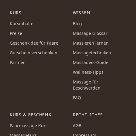
KURS
WISSEN
Kursinhalte
Blog
Preise
Massage Glossar
Geschenkidee für Paare
Massieren lernen
Gutschein verschenken
Massagetechniken
Partner
Massageöl-Guide
Wellness-Tipps
Massage für
Beschwerden
FAQ
KURS & GESCHENK
RECHTLICHES
Paarmassage Kurs
AGB
Massagekurs
Impressum