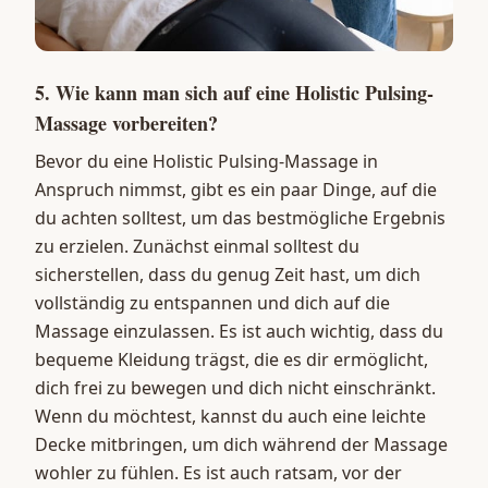
5. Wie kann man sich auf eine Holistic Pulsing-
Massage vorbereiten?
Bevor du eine Holistic Pulsing-Massage in
Anspruch nimmst, gibt es ein paar Dinge, auf die
du achten solltest, um das bestmögliche Ergebnis
zu erzielen. Zunächst einmal solltest du
sicherstellen, dass du genug Zeit hast, um dich
vollständig zu entspannen und dich auf die
Massage einzulassen. Es ist auch wichtig, dass du
bequeme Kleidung trägst, die es dir ermöglicht,
dich frei zu bewegen und dich nicht einschränkt.
Wenn du möchtest, kannst du auch eine leichte
Decke mitbringen, um dich während der Massage
wohler zu fühlen. Es ist auch ratsam, vor der