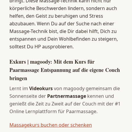
bringt. Diese Massage-Technik kann nicht nur
körperliche Beschwerden lindern, sondern auch
helfen, den Geist zu beruhigen und Stress
abzubauen. Wenn Du auf der Suche nach einer
Massage-Technik bist, die Dir dabei hilft, Dich zu
entspannen und Dein Wohlbefinden zu steigern,
solltest Du HP ausprobieren.
Exkurs | magoody: Mit dem Kurs für
Paarmassage Entspannung auf die eigene Couch
bringen
Lernt im
Videokurs
von magoody gemeinsam die
Sonnenseite der
Partnermassage
kennen und
genießt die Zeit zu Zweit auf der Couch mit der #1
Online Lernplattform für Paarmassage.
Massagekurs buchen oder schenken