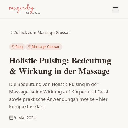
Zurück zum Massage Glossar
Blog
Massage Glossar
Holistic Pulsing: Bedeutung
& Wirkung in der Massage
Die Bedeutung von
Holistic Pulsing
in der
Massage, seine Wirkung auf Körper und Geist
sowie praktische Anwendungshinweise – hier
kompakt erklärt.
9. Mai 2024