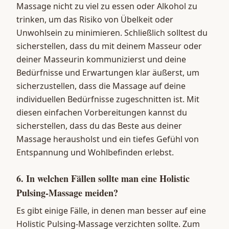
Massage nicht zu viel zu essen oder Alkohol zu
trinken, um das Risiko von Übelkeit oder
Unwohlsein zu minimieren. Schließlich solltest du
sicherstellen, dass du mit deinem Masseur oder
deiner Masseurin kommunizierst und deine
Bedürfnisse und Erwartungen klar äußerst, um
sicherzustellen, dass die Massage auf deine
individuellen Bedürfnisse zugeschnitten ist. Mit
diesen einfachen Vorbereitungen kannst du
sicherstellen, dass du das Beste aus deiner
Massage herausholst und ein tiefes Gefühl von
Entspannung und Wohlbefinden erlebst.
6. In welchen Fällen sollte man eine Holistic
Pulsing-Massage meiden?
Es gibt einige Fälle, in denen man besser auf eine
Holistic Pulsing-Massage verzichten sollte. Zum