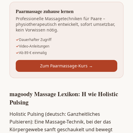
Paarmassage zuhause lernen
Professionelle Massagetechniken für Paare –
physiotherapeutisch entwickelt, sofort umsetzbar,
kein Vorwissen nötig.
✓
Dauerhafter Zugriff
✓
Video-Anleitungen
✓
Ab 89 € einmalig
Zum Paarmassage-Kurs →
magoody Massage Lexikon: H wie Holistic
Pulsing
Holistic Pulsing (deutsch: Ganzheitliches
Pulsieren): Eine Massage-Technik, bei der das
Körpergewebe sanft geschaukelt und bewegt