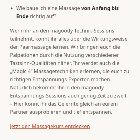
Wie baue ich eine Massage
von Anfang bis
Ende
richtig auf?
Wenn ihr an den magoody Technik-Sessions
teilnehmt, könnt ihr alles über die Wirkungsweise
der Paarmassage lernen. Wir bringen euch die
Palpationen durch die Nutzung verschiedener
Tastsinn-Qualitäten näher. Ihr werdet auch die
„Magic 4“ Massagetechniken erlernen, die euch zu
richtigen Entspannungs-Experten machen.
Natürlich bekommt ihr in den magoody
Entspannungs-Sessions auch genug Zeit zu zweit
– Hier könnt ihr das Gelernte gleich an eurem
Partner ausprobieren und tief entspannen.
Jetzt den Massagekurs entdecken