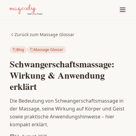
Zurück zum Massage Glossar
Blog
Massage Glossar
Schwangerschaftsmassage:
Wirkung & Anwendung
erklärt
Die Bedeutung von
Schwangerschaftsmassage
in
der Massage, seine Wirkung auf Körper und Geist
sowie praktische Anwendungshinweise – hier
kompakt erklärt.