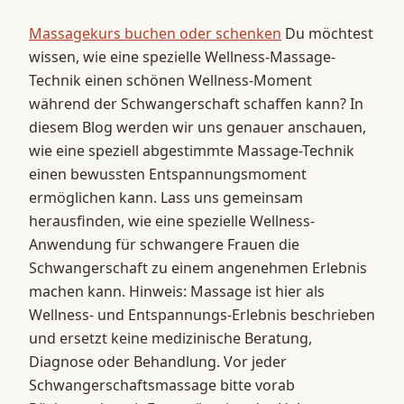
Massagekurs buchen oder schenken
Du möchtest
wissen, wie eine spezielle Wellness-Massage-
Technik einen schönen Wellness-Moment
während der Schwangerschaft schaffen kann? In
diesem Blog werden wir uns genauer anschauen,
wie eine speziell abgestimmte Massage-Technik
einen bewussten Entspannungsmoment
ermöglichen kann. Lass uns gemeinsam
herausfinden, wie eine spezielle Wellness-
Anwendung für schwangere Frauen die
Schwangerschaft zu einem angenehmen Erlebnis
machen kann. Hinweis: Massage ist hier als
Wellness- und Entspannungs-Erlebnis beschrieben
und ersetzt keine medizinische Beratung,
Diagnose oder Behandlung. Vor jeder
Schwangerschaftsmassage bitte vorab