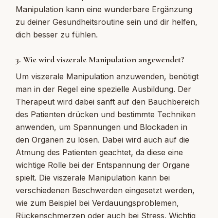
Manipulation kann eine wunderbare Ergänzung
zu deiner Gesundheitsroutine sein und dir helfen,
dich besser zu fühlen.
3. Wie wird viszerale Manipulation angewendet?
Um viszerale Manipulation anzuwenden, benötigt
man in der Regel eine spezielle Ausbildung. Der
Therapeut wird dabei sanft auf den Bauchbereich
des Patienten drücken und bestimmte Techniken
anwenden, um Spannungen und Blockaden in
den Organen zu lösen. Dabei wird auch auf die
Atmung des Patienten geachtet, da diese eine
wichtige Rolle bei der Entspannung der Organe
spielt. Die viszerale Manipulation kann bei
verschiedenen Beschwerden eingesetzt werden,
wie zum Beispiel bei Verdauungsproblemen,
Rückenschmerzen oder auch bei Stress. Wichtig