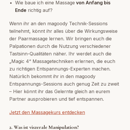
Wie baue ich eine Massage
von Anfang bis
Ende
richtig auf?
Wenn ihr an den magoody Technik-Sessions
teilnehmt, könnt ihr alles über die Wirkungsweise
der Paarmassage lernen. Wir bringen euch die
Palpationen durch die Nutzung verschiedener
Tastsinn-Qualitäten näher. Ihr werdet auch die
„Magic 4“ Massagetechniken erlernen, die euch
zu richtigen Entspannungs-Experten machen.
Natürlich bekommt ihr in den magoody
Entspannungs-Sessions auch genug Zeit zu zweit
– Hier könnt ihr das Gelernte gleich an eurem
Partner ausprobieren und tief entspannen.
Jetzt den Massagekurs entdecken
2. Was ist viszerale Manipulation?