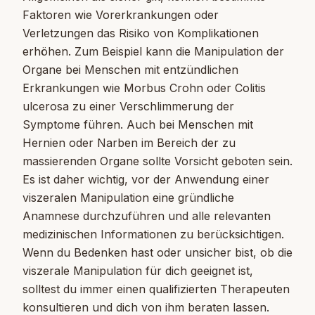
Faktoren wie Vorerkrankungen oder
Verletzungen das Risiko von Komplikationen
erhöhen. Zum Beispiel kann die Manipulation der
Organe bei Menschen mit entzündlichen
Erkrankungen wie Morbus Crohn oder Colitis
ulcerosa zu einer Verschlimmerung der
Symptome führen. Auch bei Menschen mit
Hernien oder Narben im Bereich der zu
massierenden Organe sollte Vorsicht geboten sein.
Es ist daher wichtig, vor der Anwendung einer
viszeralen Manipulation eine gründliche
Anamnese durchzuführen und alle relevanten
medizinischen Informationen zu berücksichtigen.
Wenn du Bedenken hast oder unsicher bist, ob die
viszerale Manipulation für dich geeignet ist,
solltest du immer einen qualifizierten Therapeuten
konsultieren und dich von ihm beraten lassen.