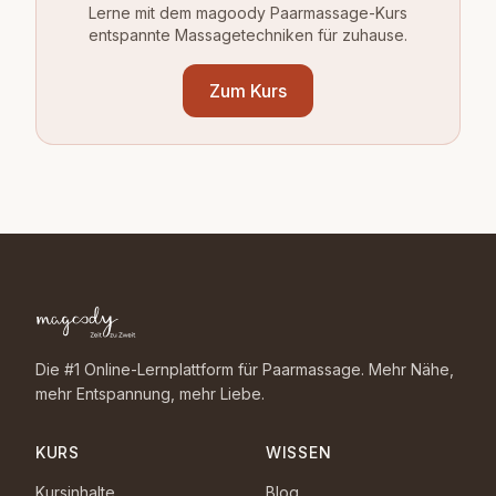
Lerne mit dem magoody Paarmassage-Kurs
entspannte Massagetechniken für zuhause.
Zum Kurs
Die #1 Online-Lernplattform für Paarmassage. Mehr Nähe,
mehr Entspannung, mehr Liebe.
KURS
WISSEN
Kursinhalte
Blog