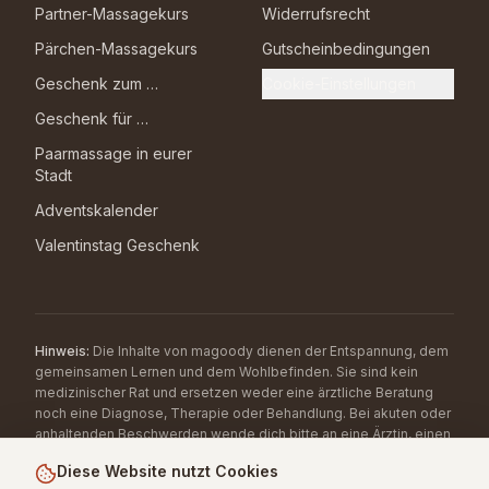
Partner-Massagekurs
Widerrufsrecht
Pärchen-Massagekurs
Gutscheinbedingungen
Geschenk zum …
Cookie-Einstellungen
Geschenk für …
Paarmassage in eurer
Stadt
Adventskalender
Valentinstag Geschenk
Hinweis:
Die Inhalte von magoody dienen der Entspannung, dem
gemeinsamen Lernen und dem Wohlbefinden. Sie sind kein
medizinischer Rat und ersetzen weder eine ärztliche Beratung
noch eine Diagnose, Therapie oder Behandlung. Bei akuten oder
anhaltenden Beschwerden wende dich bitte an eine Ärztin, einen
Arzt oder eine andere qualifizierte Fachperson.
Diese Website nutzt Cookies