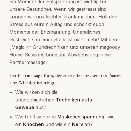
Ein Moment der Entspannung ist wichtig für
unsere Gesundheit. Wenn wir gestresst sind,
können wir uns leichter krank machen. Holt den
Stress aus eurem Alltag und schenkt euch
Momente der Entspannung. Unendliches
Gestreiche an einer Stelle ist nicht mehr! Mit den
„Magic 4“ Grundtechniken und unseren magoody
Home-Sessions bringt ihr Abwechslung in die
Partnermassage.
Der Paarmassage Kurs, der euch oder beschenkten Paaren
alles Wichtige beibringt:
Wie wirken sich die
unterschiedlichen
Techniken
aufs
Gewebe
aus?
Wie fühlt sich eine
Muskelverspannung
, wie
ein
Knochen
und wie ein
Nerv
an?