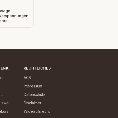
ssage
 Verspannungen
Paare
HENK
RECHTLICHES
rs
AGB
Impressum
r …
Datenschutz
 zwei
Disclaimer
ekurs
Widerrufsrecht