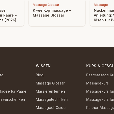
Massage Glossar
Massage
use:
K wie Kopfmassage –
Nackenma
r Paare –
Massage Glossar
Anleitung:
ps (2026)
lösen für 
WISSEN
KURS & GESC
lte
Blog
Paarmassage Ku
Massage Glossar
Massagekurs
kidee für Paare
Massieren lernen
Massagekurs fü
in verschenken
Massagetechniken
Massagekurs für
Massageöl-Guide
Partner-Massag