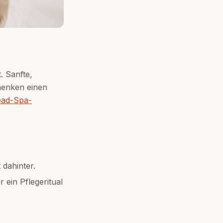
. Sanfte,
henken einen
ad-Spa-
 dahinter.
 ein Pflegeritual