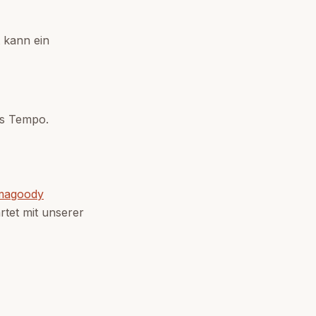
t kann ein
ges Tempo.
magoody
artet mit unserer