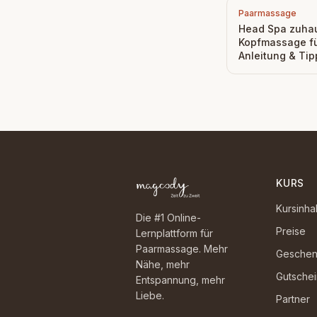
Paarmassage
Head Spa zuha
Kopfmassage fü
Anleitung & Tip
KURS
Kursinha
Die #1 Online-
Preise
Lernplattform für
Paarmassage. Mehr
Geschen
Nähe, mehr
Gutsche
Entspannung, mehr
Liebe.
Partner